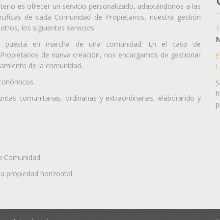
riterio es ofrecer un servicio personalizado, adaptándonos a las
cíficas de cada Comunidad de Propietarios, nuestra gestión
tros, los siguientes servicios:
1
N
 y puesta en marcha de una comunidad: En el caso de
ropietarios de nueva creación, nos encargamos de gestionar
E
onamiento de la comunidad.
L
económicos.
S
h
untas comunitarias, ordinarias y extraordinarias, elaborando y
p
la Comunidad.
la propiedad horizontal.